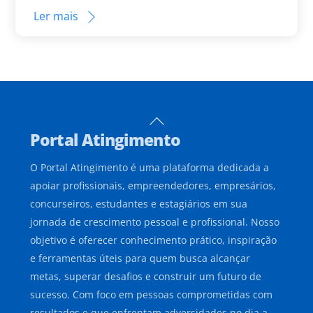
Ler mais
Back
Portal Atingimento
To
Top
O Portal Atingimento é uma plataforma dedicada a
apoiar profissionais, empreendedores, empresários,
concurseiros, estudantes e estagiários em sua
jornada de crescimento pessoal e profissional. Nosso
objetivo é oferecer conhecimento prático, inspiração
e ferramentas úteis para quem busca alcançar
metas, superar desafios e construir um futuro de
sucesso. Com foco em pessoas comprometidas com
resultados e que enfrentam adversidades no dia a