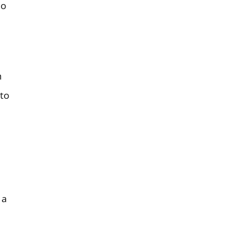
do
m
to
 a