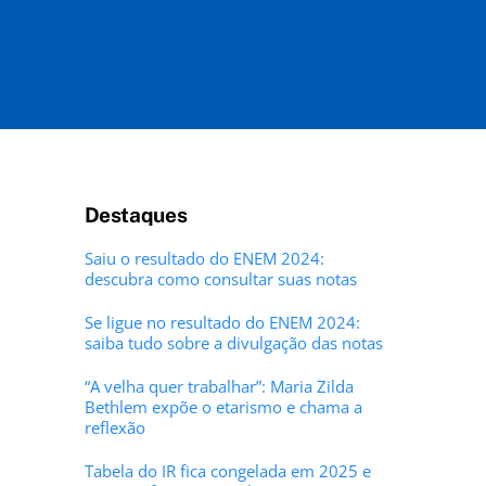
Destaques
Saiu o resultado do ENEM 2024:
descubra como consultar suas notas
Se ligue no resultado do ENEM 2024:
saiba tudo sobre a divulgação das notas
“A velha quer trabalhar”: Maria Zilda
Bethlem expõe o etarismo e chama a
reflexão
Tabela do IR fica congelada em 2025 e