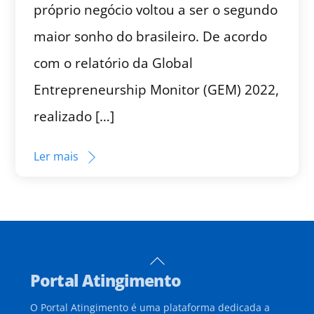
próprio negócio voltou a ser o segundo
maior sonho do brasileiro. De acordo
com o relatório da Global
Entrepreneurship Monitor (GEM) 2022,
realizado […]
Ler mais
Back
Portal Atingimento
To
Top
O Portal Atingimento é uma plataforma dedicada a