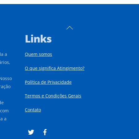
Back
To
Links
Top
da a
Quem somos
rios,
O que significa Atingimento?
 Nosso
Política de Privacidade
iração
Termos e Condições Gerais
de
Contato
 com
a a
Twitter
Facebook