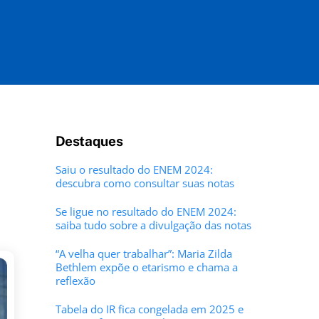
Destaques
Saiu o resultado do ENEM 2024:
descubra como consultar suas notas
Se ligue no resultado do ENEM 2024:
saiba tudo sobre a divulgação das notas
“A velha quer trabalhar”: Maria Zilda
Bethlem expõe o etarismo e chama a
reflexão
Tabela do IR fica congelada em 2025 e