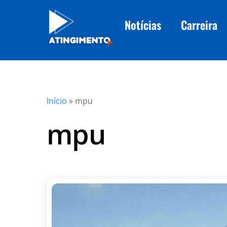
Skip
to
Notícias
Carreira
content
Início
»
mpu
mpu