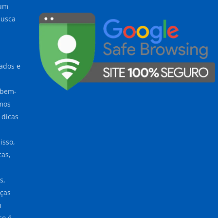
 um
busca
cados e
 bem-
emos
 dicas
isso,
cas,
s,
nças
m
so é