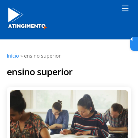
Skip
Men
to
content
Início
»
ensino superior
ensino superior